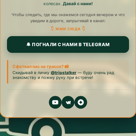
колесах.
Давай с нами!
Чтобы следить, где мы окажемся сегодня вечером и что
увидим в дороге, запрыгивай в канал:
👇 ЖМИ СЮДА 👇
🔔 ПОГНАЛИ С НАМИ В TELEGRAM
Сфоткал нас на трассе? 📸
Скидывай в личку
@tripstalker
— буду очень рад
знакомству и пожму руку при встрече!