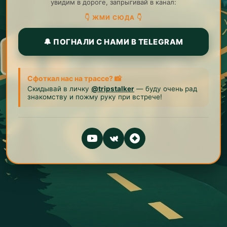
увидим в дороге, запрыгивай в канал:
👇 ЖМИ СЮДА 👇
🔔 ПОГНАЛИ С НАМИ В TELEGRAM
Сфоткал нас на трассе? 📸
Скидывай в личку
@tripstalker
— буду очень рад
знакомству и пожму руку при встрече!