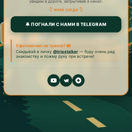
увидим в дороге, запрыгивай в канал:
👇 ЖМИ СЮДА 👇
🔔 ПОГНАЛИ С НАМИ В TELEGRAM
Сфоткал нас на трассе? 📸
Скидывай в личку
@tripstalker
— буду очень рад
знакомству и пожму руку при встрече!