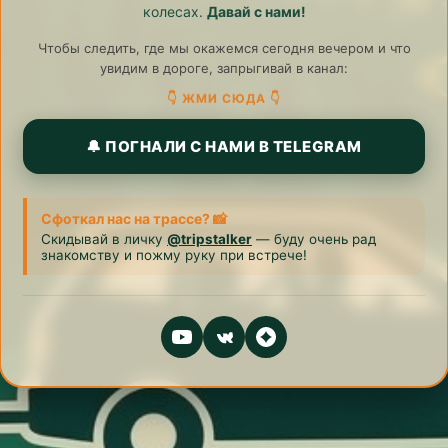
колесах.
Давай с нами!
Чтобы следить, где мы окажемся сегодня вечером и что
увидим в дороге, запрыгивай в канал:
👇 ЖМИ СЮДА 👇
🔔 ПОГНАЛИ С НАМИ В TELEGRAM
Сфоткал нас на трассе? 📸
Скидывай в личку
@tripstalker
— буду очень рад
знакомству и пожму руку при встрече!