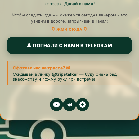
колесах.
Давай с нами!
Чтобы следить, где мы окажемся сегодня вечером и что
увидим в дороге, запрыгивай в канал:
👇 ЖМИ СЮДА 👇
🔔 ПОГНАЛИ С НАМИ В TELEGRAM
Сфоткал нас на трассе? 📸
Скидывай в личку
@tripstalker
— буду очень рад
знакомству и пожму руку при встрече!