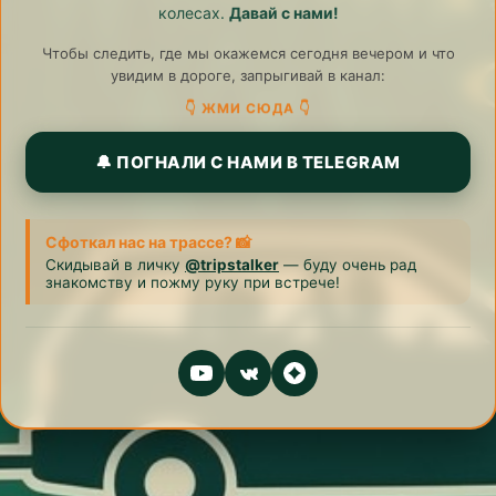
колесах.
Давай с нами!
Чтобы следить, где мы окажемся сегодня вечером и что
увидим в дороге, запрыгивай в канал:
👇 ЖМИ СЮДА 👇
🔔 ПОГНАЛИ С НАМИ В TELEGRAM
Сфоткал нас на трассе? 📸
Скидывай в личку
@tripstalker
— буду очень рад
знакомству и пожму руку при встрече!