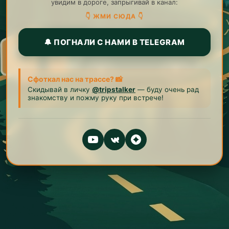
увидим в дороге, запрыгивай в канал:
👇 ЖМИ СЮДА 👇
🔔 ПОГНАЛИ С НАМИ В TELEGRAM
Сфоткал нас на трассе? 📸
Скидывай в личку
@tripstalker
— буду очень рад
знакомству и пожму руку при встрече!